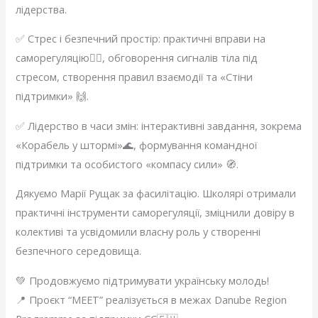
лідерства.
✅ Стрес і безпечний простір: практичні вправи на
саморегуляцію🧘‍♂️, обговорення сигналів тіла під
стресом, створення правил взаємодії та «Стіни
підтримки» 🙌.
✅ Лідерство в часи змін: інтерактивні завдання, зокрема
«Корабель у штормі»🌊, формування командної
підтримки та особистого «компасу сили» 🧭.
Дякуємо Марії Рущак за фасилітацію. Школярі отримали
практичні інструменти саморегуляції, зміцнили довіру в
колективі та усвідомили власну роль у створенні
безпечного середовища.
💚 Продовжуємо підтримувати українську молодь!
📍 Проєкт “MEET” реалізується в межах Danube Region