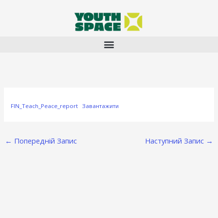
Перейти
до
вмісту
FIN_Teach_Peace_report
Завантажити
←
Попередній Запис
Наступний Запис
→