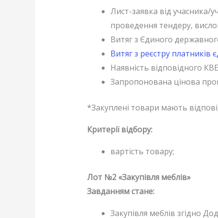
Лист-заявка від учасника/у
проведення тендеру, висло
Витяг з Єдиного державного
Витяг з реєстру платників 
Наявність відповідного КВЕ
Запропонована цінова пропо
*Закуплені товари мають відпові
Критерії відбору:
вартість товару;
Лот №2 «Закупівля меблів»
Завданням стане:
Закупівля меблів згідно Дод