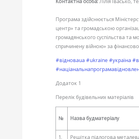
Контактна особа:
Лілія Івасько, те
Програма здійснюється Міністер
центр» та громадською організац
громадянського суспільства та мо
спричинену війною» за фінансової
#відноваua
#ukraine
#україна
#в
#націанальнапрограмавідновле
Додаток 1
Перелік будівельних матеріалів
№
Назва будматеріалу
1.
Решітка підлогова металев