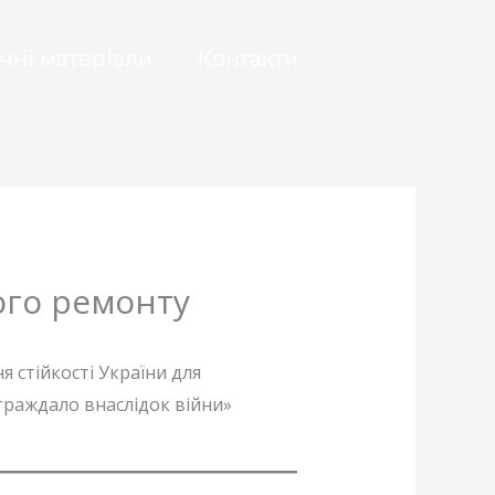
чні матеріали
Контакти
ого ремонту
я стійкості України для
страждало внаслідок війни»