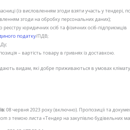
часниці (із висловленням згоди взяти участь у тендері, 
вленням згоди на обробку персональних даних);
 реєстру юридичних осіб та фізичних осіб-підприємців
єдиного податку
/ПДВ;
Ду;
зиція – вартість товару в гривнях із доставкою.
дають видам, які добре приживаються в умовах клімату
ів:
08 червня 2023 року (включно). Пропозиції та докум
com з темою листа «Тендер на закупівлю будівельних ма