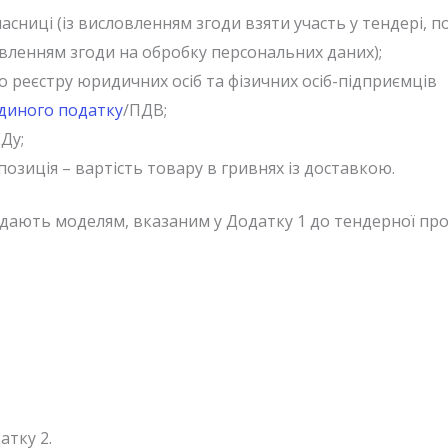
часниці (із висловленням згоди взяти участь у тендері, 
вленням згоди на обробку персональних даних);
 реєстру юридичних осіб та фізичних осіб-підприємців
єдиного податку
/ПДВ;
Ду;
зиція – вартість товару в гривнях із доставкою.
дають моделям, вказаним у Додатку 1 до тендерної проп
атку 2.