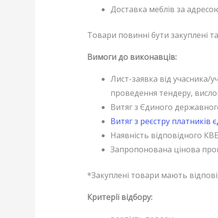
Доставка меблів за адресою:
Товари повинні бути закуплені та
Вимоги до виконавців:
Лист-заявка від учасника/у
проведення тендеру, висло
Витяг з Єдиного державного
Витяг з реєстру платників 
Наявність відповідного КВЕ
Запропонована цінова пропо
*Закуплені товари мають відпові
Критерії відбору: