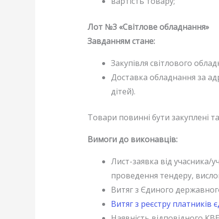
вартість товару;
Лот №3 «Світлове обладнання»
Завданням стане:
Закупівля світлового обладн
Доставка обладнання за адр
дітей).
Товари повинні бути закуплені та
Вимоги до виконавців:
Лист-заявка від учасника/у
проведення тендеру, висло
Витяг з Єдиного державного
Витяг з реєстру платників 
Наявність відповідного КВЕ