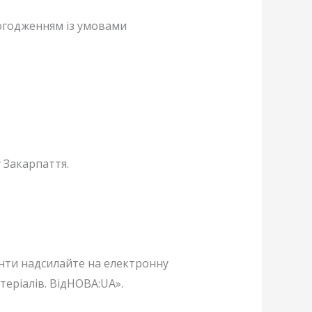
погодженням із умовами
 Закарпаття.
енти надсилайте на електронну
теріалів. ВідНОВА:UA».