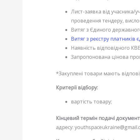
Лист-заявка від учасника/у
проведення тендеру, висло
Витяг з Єдиного державного
Витяг з реєстру платників 
Наявність відповідного КВЕ
Запропонована цінова пропо
*Закуплені товари мають відпові
Критерії відбору:
вартість товару;
Кінцевий термін подачі документ
адресу: youthspaceukraine@gmail.