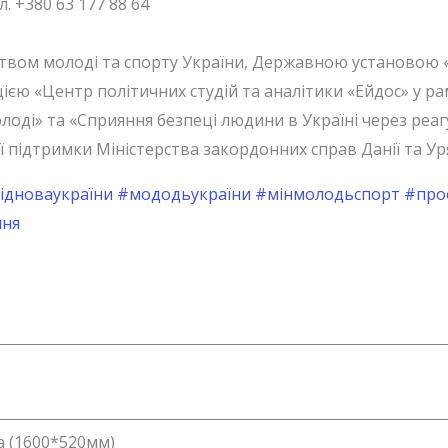
л. +380 63 177 88 64
ством молоді та спорту України, Державною установою 
ією «Центр політичних студій та аналітики «Ейдос» у 
лоді» та «Сприяння безпеці людини в Україні через реаг
 підтримки Міністерства закордонних справ Данії та Уря
ідноваукраїни
#мододьукраїни
#мінмолодьспорт
#про
ння
а (1600*520мм)