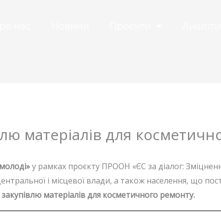
ро нас
Новини
Проєкти
Аналіти
влю матеріалів для косметичн
 молоді»
у рамках проєкту ПРООН «ЄС за діалог: Зміцненн
ентральної і місцевої влади, а також населення, що по
 закупівлю матеріалів для косметичного ремонту.