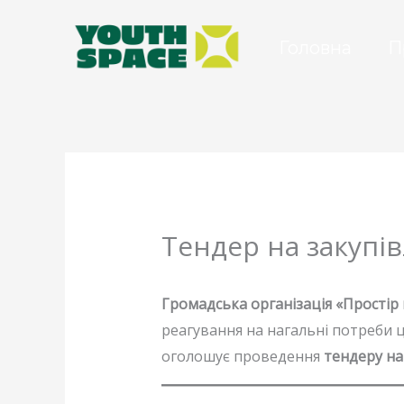
Перейти
до
Головна
П
вмісту
Тендер на закупі
Громадська організація «Простір
реагування на нагальні потреби ц
оголошує проведення
тендеру на