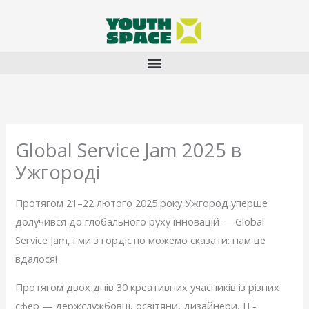
Перейти
до
вмісту
Global Service Jam 2025 в
Ужгороді
Протягом 21–22 лютого 2025 року Ужгород уперше
долучився до глобального руху інновацій — Global
Service Jam, і ми з гордістю можемо сказати: нам це
вдалося!
Протягом двох днів 30 креативних учасників із різних
сфер — держслужбовці, освітяни, дизайнери, ІТ-