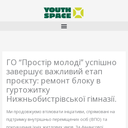
Перейти
до
вмісту
ГО “Простір молоді” успішно
завершує важливий етап
проєкту: ремонт блоку в
гуртожитку
Нижньобистрівської гімназії.
Ми продовжуємо втілювати ініціативи, спрямовані на
підтримку внутрішньо переміщених осіб (ВПО) та
покращення їхніх житлових умов. За фінансової