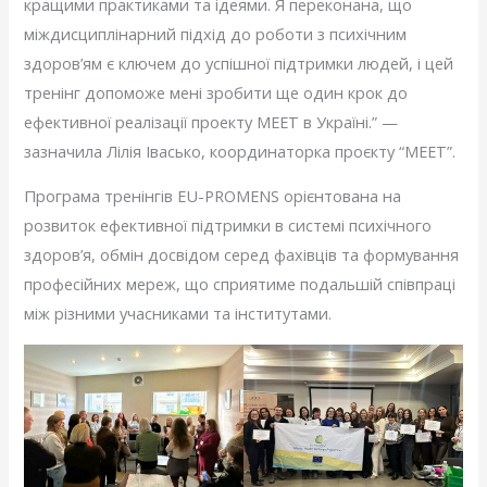
кращими практиками та ідеями. Я переконана, що
міждисциплінарний підхід до роботи з психічним
здоров’ям є ключем до успішної підтримки людей, і цей
тренінг допоможе мені зробити ще один крок до
ефективної реалізації проекту МЕЕТ в Україні.” —
зазначила Лілія Івасько, координаторка проєкту “МЕЕТ”.
Програма тренінгів EU-PROMENS орієнтована на
розвиток ефективної підтримки в системі психічного
здоров’я, обмін досвідом серед фахівців та формування
професійних мереж, що сприятиме подальшій співпраці
між різними учасниками та інститутами.