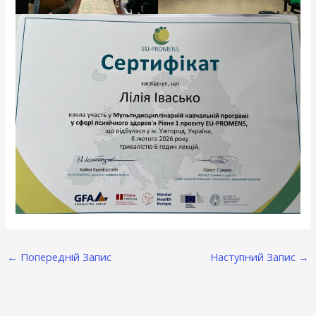
←
Попередній Запис
Наступний Запис
→