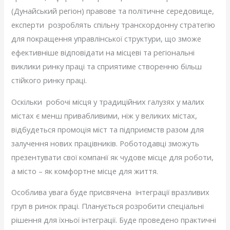
(Дунайський регіон) правове та політичне середовище,
експерти розроблять спільну транскордонну стратегію
для покращення управлінської структури, що зможе
ефективніше відповідати на місцеві та регіональні
виклики ринку праці та сприятиме створенню більш
стійкого ринку праці.
Оскільки робочі місця у традиційних галузях у малих
містах є менш привабливими, ніж у великих містах,
відбудеться промоція міст та підприємств разом для
залучення нових працівників. Роботодавці зможуть
презентувати свої компанії як чудове місце для роботи,
а місто – як комфортне місце для життя.
Особлива увага буде присвячена інтеграції вразливих
груп в ринок праці. Планується розробити спеціальні
рішення для їхньої інтеграції. Буде проведено практичні