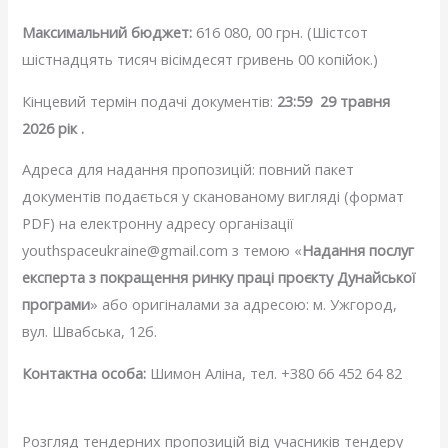
Максимальний бюджет:
616 080, 00 грн. (Шістсот
шістнадцять тисяч вісімдесят гривень 00 копійок.)
Кінцевий термін подачі документів:
23:59
29 травня
2026 рік .
Адреса для надання пропозицій: повний пакет
документів подається у сканованому вигляді (формат
PDF) на електронну адресу організації
youthspaceukraine@gmail.com з темою «
Надання послуг
експерта з покращення ринку праці проєкту Дунайської
програми
» або оригіналами за адресою: м. Ужгород,
вул. Швабська, 12б.
Контактна особа:
Шимон Аліна, тел. +380 66 452 64 82
Розгляд тендерних пропозицій від учасників тендеру