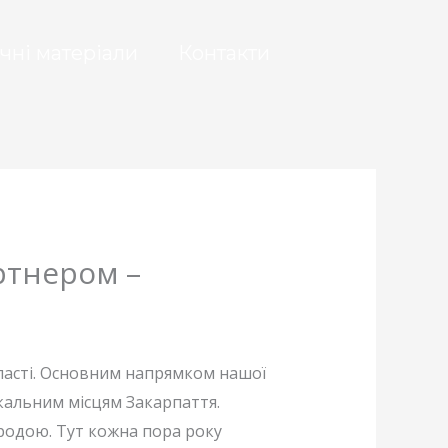
чні матеріали
Контакти
ртнером –
бласті. Основним напрямком нашої
ікальним місцям Закарпаття.
родою. Тут кожна пора року