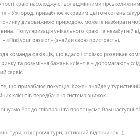
у гості краю насолоджуються відмінними гірськолижним
тя – Ужгород, приваблює яскравим цвітом сотень сакур;
ідпочинку дивовижною природою, можете назбирати чорн
а вина. Популяризація унікального краю та незабутній ві
ї – «Find your passion» (знайди свою пристрасть).
ода команда фахівців, що вдало і стрімко розвиває комп
а ринку та розуміння бажань клієнтів – допомагають слі
й сервіс.
е, що приваблює покупців. Кожен знайде у туристичній 
ійних клієнтів передбачена система знижок.
рошуємо Вас до співпраці та пропонуємо Вам наступні по
ічні тури, оздоровчі тури, активний відпочинок…);