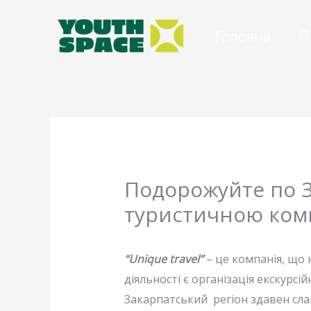
Перейти
до
Головна
П
вмісту
Подорожуйте по З
туристичною комп
“Unique travel”
– це компанія, що 
діяльності є організація екскурс
Закарпатський регіон здавен сл