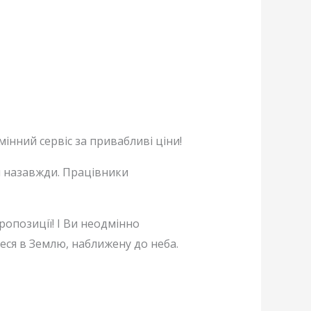
інний сервіс за привабливі ціни!
м назавжди. Працівники
опозиції! І Ви неодмінно
еся в Землю, наближену до неба.