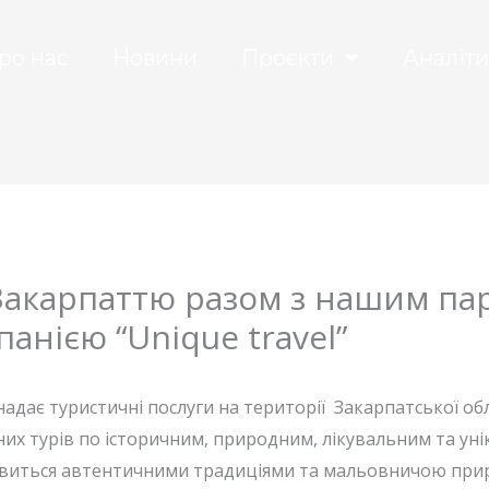
ро нас
Новини
Проєкти
Аналіти
акарпаттю разом з нашим па
анією “Unique travel”
надає туристичні послуги на території Закарпатської о
ійних турів по історичним, природним, лікувальним та ун
авиться автентичними традиціями та мальовничою при