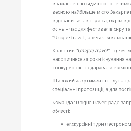
вражає своєю відмінністю: взимк
весною найбільше місто Закарпат
відправитись в гори та, окрім в
осінь – час для фестивалів сиру т
“Unique travel”, а девізом компані
Колектив
“Unique travel”
– це мол
накопичився за роки існування н
конкуренцію та дарувати відмінни
Широкий асортимент послуг – це т
спеціальні пропозиції, а для пост
Команда “Unique travel” радо зап
області:
екскурсійні тури (гастроном