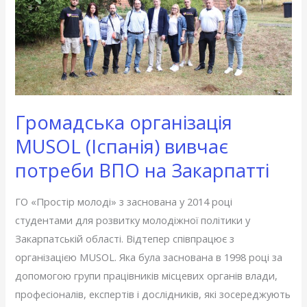
(Іспанія)
вивчає
потреби
ВПО
на
Закарпатті
Громадська організація
MUSOL (Іспанія) вивчає
потреби ВПО на Закарпатті
ГО «Простір молоді» з заснована у 2014 році
студентами для розвитку молодіжної політики у
Закарпатській області. Відтепер співпрацює з
організацією MUSOL. Яка була заснована в 1998 році за
допомогою групи працівників місцевих органів влади,
професіоналів, експертів і дослідників, які зосереджують