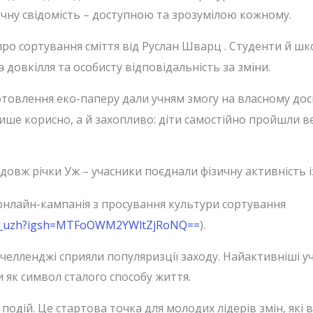
ічну свідомість – доступною та зрозумілою кожному.
про сортування сміття від Руслан Шварц . Студенти й ш
 довкілля та особисту відповідальність за зміни.
товлення еко-паперу дали учням змогу на власному досв
ише корисно, а й захопливо: діти самостійно пройшли в
здовж річки Уж – учасники поєднали фізичну активність
нлайн-кампанія з просування культури сортування
eno_uzh?igsh=MTFoOWM2YWltZjRoNQ==
).
о-челленджі сприяли популяризції заходу. Найактивніші
 як символ сталого способу життя.
 подій. Це стартова точка для молодих лідерів змін, які 