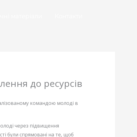
чні матеріали
Контакти
лення до ресурсів
реалізованому командою молоді в
молоді через підвищення
сті були спрямовані на те, щоб