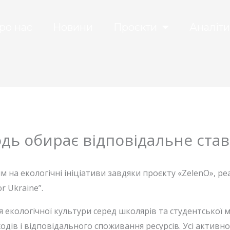
ро нас
Новини
Проєкти
Аналіти
одь обирає відповідальне став
м на екологічні ініціативи завдяки проєкту «ZelenO», 
r Ukraine”.
екологічної культури серед школярів та студентської 
одів і відповідального споживання ресурсів. Усі активно