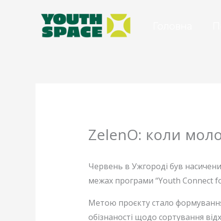
Перейти
до
Головна
П
вмісту
ZelenO: коли мол
Червень в Ужгороді був насичени
межах програми “Youth Connect fo
Метою проєкту стало формування 
обізнаності щодо сортування відх