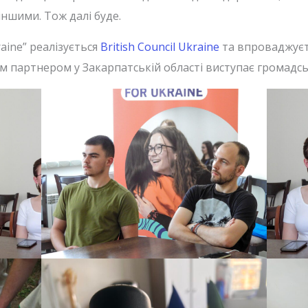
іншими. Тож далі буде.
aine” реалізується
British Council Ukraine
та впроваджуєть
ним партнером у Закарпатській області виступає громадсь