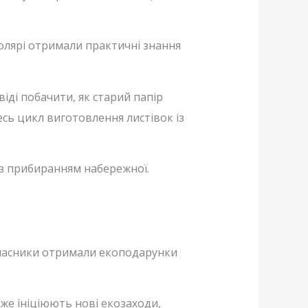
колярі отримали практичні знання
іді побачити, як старий папір
есь цикл виготовлення листівок із
 із прибиранням набережної.
 учасники отримали екоподарунки
вже ініціюють нові екозаходи,