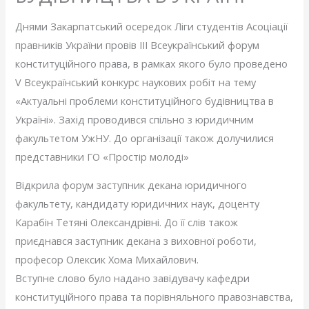
Днями Закарпатський осередок Ліги студентів Асоціації
правників України провів ІІІ Всеукраїнський форум
конституційного права, в рамках якого було проведено
V Всеукраїнський конкурс наукових робіт на тему
«Актуальні проблеми конституційного будівництва в
Україні». Захід проводився спільно з юридичним
факультетом УжНУ. До організації також долучилися
представники ГО «Простір молоді»
Відкрила форум заступник декана юридичного
факультету, кандидату юридичних наук, доценту
Карабін Тетяні Олександрівні. До її слів також
приєднався заступник декана з виховної роботи,
професор Олексик Хома Михайлович.
Вступне слово було надано завідувачу кафедри
конституційного права та порівняльного правознавства,