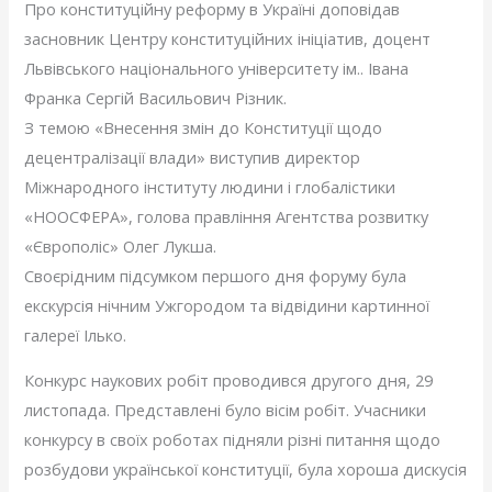
Про конституційну реформу в Україні доповідав
засновник Центру конституційних ініціатив, доцент
Львівського національного університету ім.. Івана
Франка Сергій Васильович Різник.
З темою «Внесення змін до Конституції щодо
децентралізації влади» виступив директор
Міжнародного інституту людини і глобалістики
«НООСФЕРА», голова правління Агентства розвитку
«Європоліс» Олег Лукша.
Своєрідним підсумком першого дня форуму була
екскурсія нічним Ужгородом та відвідини картинної
галереї Ілько.
Конкурс наукових робіт проводився другого дня, 29
листопада. Представлені було вісім робіт. Учасники
конкурсу в своїх роботах підняли різні питання щодо
розбудови української конституції, була хороша дискусія