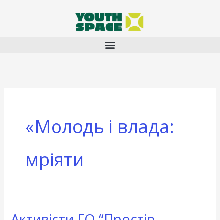
Перейти
до
вмісту
«Молодь і влада:
мріяти
Активісти ГО “Простір
Активісти