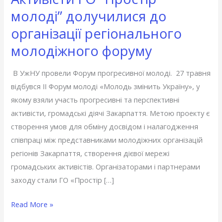
ГО
молоді” долучилися до
“Простір
організації регіонального
молоді”
молодіжного форуму
долучилися
до
В УжНУ провели Форум прогресивної молоді. 27 травня
організації
відбувся ІІ Форум молоді «Молодь змінить Україну», у
регіонального
якому взяли участь прогресивні та перспективні
молодіжного
активісти, громадські діячі Закарпаття. Метою проекту є
форуму
створення умов для обміну досвідом і налагодження
співпраці між представниками молодіжних організацій
регіонів Закарпаття, створення дієвої мережі
громадських активістів. Організаторами і партнерами
заходу стали ГО «Простір […]
Read More »