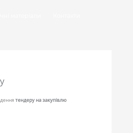
чні матеріали
Контакти
у
едення
тендеру на закупівлю