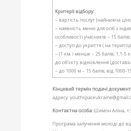
Критерії відбору:
– вартість послуг (найнижча ціно
– наявність меню для осіб з ін
особливості учасників – 15 балів
– доступ до укриття ( на територі
– (1 км. і менше – 25 балів; 1,1-
до об’єкту відновлення (доставка 
– до 1000 м – 15 балів; від 1000-1
Кінцевий термін подачі документі
адресу: youthspaceukraine@gmail.
Контактна особа:
Шимон Аліна, +3
Програма залучення молоді до ві