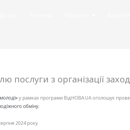
ро нас
Новини
Проєкти
Аналіти
лю послуги з організації заход
 молоді»
у рамках програми ВідНОВА:UA оголошує пров
лодіжного обміну.
ерпня 2024 року.