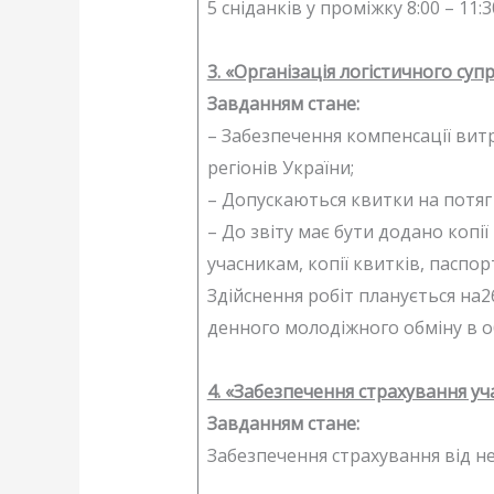
5 сніданків у проміжку 8:00 – 11:
3. «Організація логістичного суп
Завданням стане:
– Забезпечення компенсації витр
регіонів України;
– Допускаються квитки на потяг (
– До звіту має бути додано копі
учасникам, копії квитків, паспор
Здійснення робіт планується на2
денного молодіжного обміну в о
4. «Забезпечення страхування уч
Завданням стане:
Забезпечення страхування від не