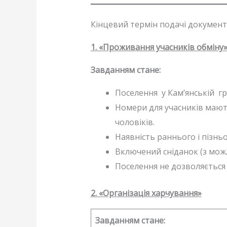
Кінцевий термін подачі документів
1. «Проживання учасників обміну
Завданням стане:
Поселення у Кам’янській гро
Номери для учасників мають
чоловіків.
Наявність раннього і пізньо
Включений сніданок (з мож
Поселення не дозволяється 
2. «Організація харчування»
Завданням стане: