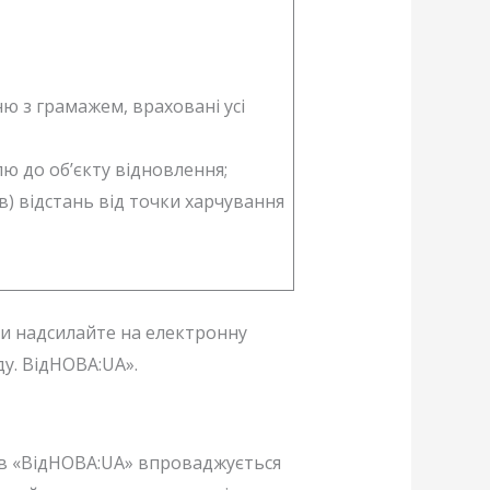
ю з грамажем, враховані усі
елю до об’єкту відновлення;
лів) відстань від точки харчування
ти надсилайте на електронну
ду. ВідНОВА:UA».
ів «ВідНОВА:UA» впроваджується