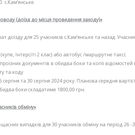
30 с.Кам’янське.
роводу (доїзд до місця проведення заходу)»
ат доїзду для 25 учасників с.Кам’янське та назад. Учасн
купе, Інтерсіті 2 клас) або автобус /маршрутне таксі;
ї проїзних документів в обидва боки та копії відомостей
ту та коду.
6 серпня та 30 серпня 2024 року. Планова середня вартіс
бидва боки складатиме 1800,00 грн.
асників обміну»
щасних випадків для 30 учасників обміну на період 26 -