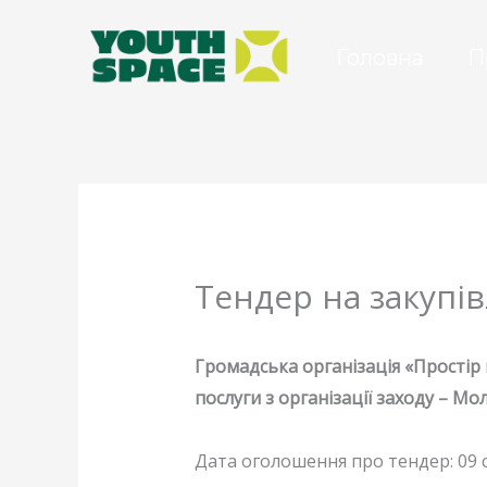
Перейти
до
Головна
П
вмісту
Тендер на закупів
Громадська організація «Простір
послуги з організації заходу – Мо
Дата оголошення про тендер: 09 с