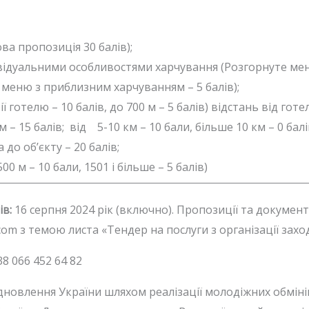
ва пропозиція 30 балів);
дивідуальними особливостями харчування (Розгорнуте мен
; меню з приблизним харчуванням – 5 балів);
ї готелю – 10 балів, до 700 м – 5 балів) відстань від гот
5 км – 15 балів; від 5-10 км – 10 бали, більше 10 км – 0 ба
до об’єкту – 20 балів;
500 м – 10 бали, 1501 і більше – 5 балів)
в:
16 серпня 2024 рік (включно). Пропозиції та докумен
com з темою листа «Тендер на послуги з організації захо
8 066 452 64 82
дновлення України шляхом реалізації молодіжних обмін