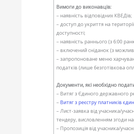
Вимоги до виконавців:
– наявність відповідних КВЕДів;
– доступ до укриття на територі
доступності;
– наявність раннього (з 6:00 ранк
– включений сніданок (з можлив
– запропоноване меню харчуванн
податків (лише безготівкова оп
Документи, які необхідно подати 
– Витяг з Єдиного державного ре
–
Витяг з реєстру платників єди
– Лист-заявка від учасника/учас
тендеру, висловленням згоди на
– Пропозиція від учасника/учасн