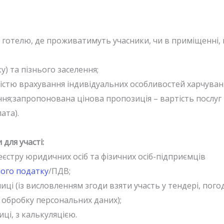
ї готелю, де проживатимуть учасники, чи в приміщенні,
у) та пізнього заселення;
істю врахування індивідуальних особливостей харчуванн
я;запропонована цінова пропозиція – вартість послуг в
лата).
для участі:
єстру юридичних осіб та фізичних осіб-підприємців
ного податку
/ПДВ;
ниці (із висловленням згоди взяти участь у тендері, по
 обробку персональних даних);
иці, з калькуляцією.