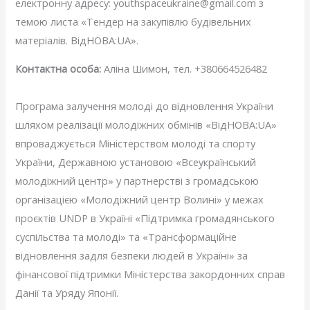
електронну адресу: youthspaceukraine@gmail.com з
темою листа «Тендер на закупівлю будівельних
матеріалів. ВідНОВА:UA».
Контактна особа
:
Аліна Шимон, тел. +380664526482
Програма залучення молоді до відновлення України
шляхом реалізації молодіжних обмінів «ВідНОВА:UA»
впроваджується Міністерством молоді та спорту
України, Державною установою «Всеукраїнський
молодіжний центр» у партнерстві з громадською
організацією «Молодіжний центр Волині» у межах
проєктів UNDP в Україні «Підтримка громадянського
суспільства та молоді» та «Трансформаційне
відновлення задля безпеки людей в Україні» за
фінансової підтримки Міністерства закордонних справ
Данії та Уряду Японії.