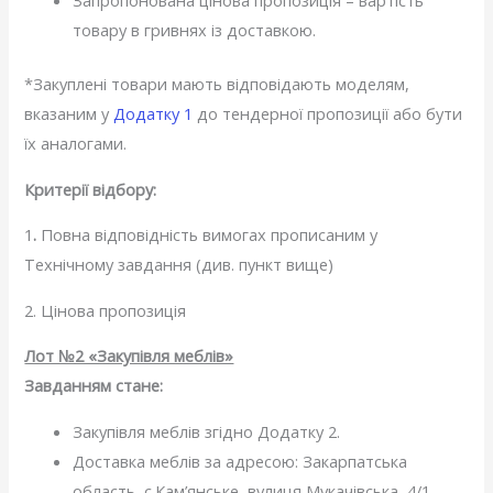
Запропонована цінова пропозиція – вартість
товару в гривнях із доставкою.
*Закуплені товари мають відповідають моделям,
вказаним у
Додатку 1
до тендерної пропозиції або бути
їх аналогами.
Критерії відбору:
1
.
Повна відповідність вимогах прописаним у
Технічному завдання (див. пункт вище)
2. Цінова пропозиція
Лот №2 «Закупівля меблів»
Завданням стане:
Закупівля меблів згідно Додатку 2.
Доставка меблів за адресою: Закарпатська
область, с.Кам’янське, вулиця Мукачівська, 4/1