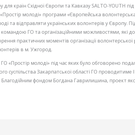
 для країн Східної Європи та Кавказу SALTO-YOUTH під 
ГО «Простір молоді» програми «Європейська волонтерсь
ді та відправляти українських волонтерів у Європу. Під 
 командою ГО та організаційними можливостями, які д
орення практичних моментів організації волонтерської р
онтерів в м. Ужгород.
и ГО «Простір молоді» під час яких було обговорено под
кого суспільства Закарпатської області ГО проводитиме 
 з Благодійним фондом Богдана Гаврилишина, проект яко