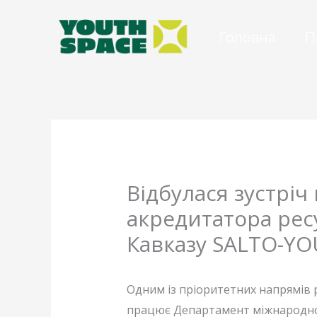
Перейти
до
Головна
П
вмісту
Відбулася зустріч
акредитатора рес
Кавказу SALTO-Y
Одним із пріоритетних напрямів 
працює Департамент міжнародної 