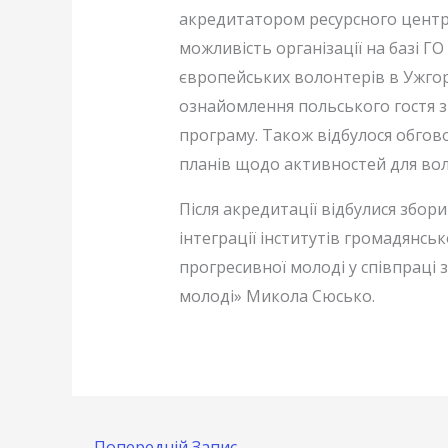
акредитатором ресурсного центру
можливість організації на базі 
європейських волонтерів в Ужгоро
ознайомлення польського гостя з
програму. Також відбулося обгов
планів щодо активностей для вол
Після акредитації відбулися збор
інтеграції інститутів громадянсь
прогресивної молоді у співпраці
молоді» Микола Сюсько.
←
Попередній Запис