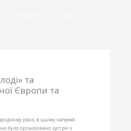
чні матеріали
Контакти
лоді» та
ної Європи та
ародному рівні, в цьому напрямі
о було організовано зустріч з