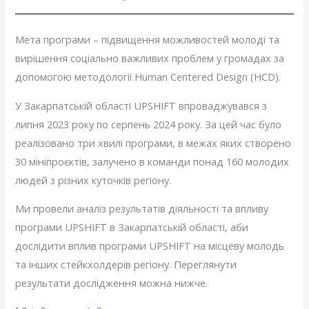
Мета програми – підвищення можливостей молоді та
вирішення соціально важливих проблем у громадах за
допомогою методології Human Centered Design (HCD).
У Закарпатській області UPSHIFT впроваджувався з
липня 2023 року по серпень 2024 року. За цей час було
реалізовано три хвилі програми, в межах яких створено
30 мініпроєктів, залучено в команди понад 160 молодих
людей з різних куточків регіону.
Ми провели аналіз результатів діяльності та впливу
програми UPSHIFT в Закарпатській області, аби
дослідити вплив програми UPSHIFT на місцеву молодь
та інших стейкхолдерів регіону. Переглянути
результати дослідження можна нижче.